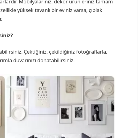
lardır. Mobilyalarınız, dekor ürünleriniz tamam
zellikle yüksek tavanlı bir eviniz varsa, çıplak
.
siniz?
ilirsiniz. Çektiğiniz, çekildiğiniz fotoğraflarla,
arımla duvarınızı donatabilirsiniz.